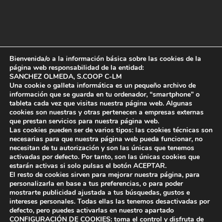
Bienvenida/o a la información básica sobre las cookies de la
página web responsabilidad de la entidad:
SANCHEZ OLMEDA, S.COOP C-LM
Una cookie o galleta informática es un pequeño archivo de
información que se guarda en tu ordenador, “smartphone” o
tableta cada vez que visitas nuestra página web. Algunas
cookies son nuestras y otras pertenecen a empresas externas
que prestan servicios para nuestra página web.
Las cookies pueden ser de varios tipos: las cookies técnicas son
necesarias para que nuestra página web pueda funcionar, no
necesitan de tu autorización y son las únicas que tenemos
activadas por defecto. Por tanto, son las únicas cookies que
estarán activas si solo pulsas el botón
ACEPTAR
.
El resto de cookies sirven para mejorar nuestra página, para
personalizarla en base a tus preferencias, o para poder
© 2019 sanchezolmeda.com | Diseñado por
mostrarte publicidad ajustada a tus búsquedas, gustos e
Informatica24
Política de Privacidad.
Politica de
intereses personales. Todas ellas las tenemos desactivadas por
defecto, pero puedes activarlas en nuestro apartado
cookies.
Sus Datos Seguros.
CONFIGURACIÓN DE COOKIES
:
toma el control y disfruta de